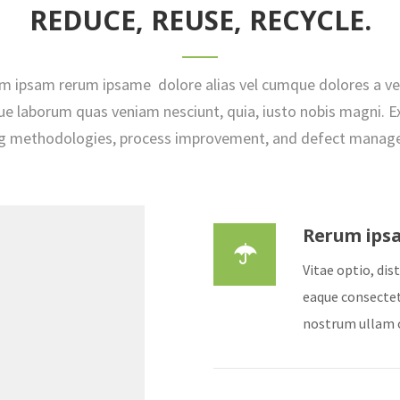
REDUCE, REUSE, RECYCLE.
um ipsam rerum ipsame dolore alias vel cumque dolores a vel
ue laborum quas veniam nesciunt, quia, iusto nobis magni. E
ng methodologies, process improvement, and defect manag
Rerum ips
Vitae optio, di
eaque consectet
nostrum ullam 