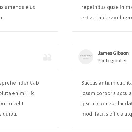
dus umenda eius
repelndus quae in ma
o.
est ad labiosam fuga 
James Gibson
Photographer
reprehe nderit ab
Saccus antium cupiita
oluta enim! Hic
iosam corporis accu s
orro velit
ipsum cum eos laudat
e quibu.
modi facilis officia at