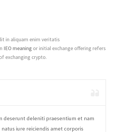
it in aliquam enim veritatis
An
IEO meaning
or initial exchange offering refers
of exchanging crypto.
m deserunt deleniti praesentium et nam
a natus iure reiciendis amet corporis