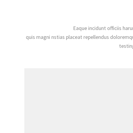
Eaque incidunt officiis har
quis magni nstias placeat repellendus doloremq
testi