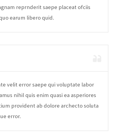
gnam reprnderit saepe placeat ofciis
quo earum libero quid.
te velit error saepe qui voluptate labor
amus nihil quis enim quasi ea asperiores
ium provident ab dolore archecto soluta
que error.