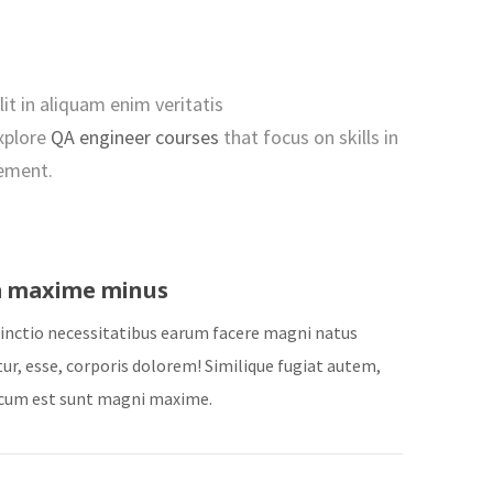
it in aliquam enim veritatis
xplore
QA engineer courses
that focus on skills in
ement.
a maxime minus
stinctio necessitatibus earum facere magni natus
ur, esse, corporis dolorem! Similique fugiat autem,
cum est sunt magni maxime.