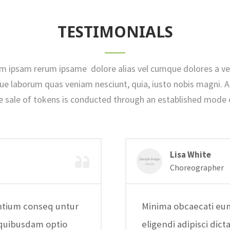
TESTIMONIALS
um ipsam rerum ipsame dolore alias vel cumque dolores a vel
ue laborum quas veniam nesciunt, quia, iusto nobis magni. 
e sale of tokens is conducted through an established mode 
Lisa White
Choreographer
ntium conseq untur
Minima obcaecati eu
s quibusdam optio
eligendi adipisci dict