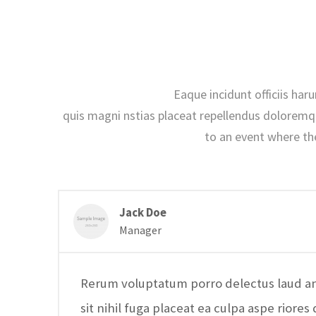
Eaque incidunt officiis har
quis magni nstias placeat repellendus doloremq
to an event where th
Jack Doe
Manager
Rerum voluptatum porro delectus laud a
sit nihil fuga placeat ea culpa aspe riore